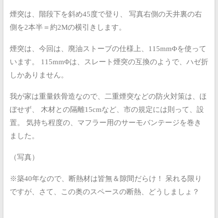
煙突は、階段下を斜め45度で登り、
写真右側の天井裏の右
側を2本半＝約2Mの横引きします。
煙突は、今回は、廃油ストーブの仕様上、115mmΦを使って
います。
115mmΦは、スレート煙突の互換のようで、ハゼ折
しかありません。
我が家は重量鉄骨造なので、二重煙突などの防火対策は、ほ
ぼせず、
木材との隔離15cmなど、市の規定には則って、設
置。
気持ち程度の、マフラー用のサーモバンテージを巻き
ました。
（写真）
※築40年なので、断熱材は皆無＆隙間だらけ！
呆れる限り
ですが、さて、この奥のスペースの断熱、どうしましょ？