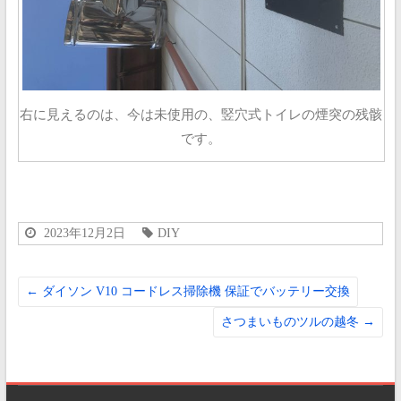
右に見えるのは、今は未使用の、竪穴式トイレの煙突の残骸
です。
2023年12月2日
DIY
←
ダイソン V10 コードレス掃除機 保証でバッテリー交換
さつまいものツルの越冬
→