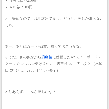
早割 1日券2100円
AM 券 2100円
と、等価なので、現地調達で良し。どうせ、朝しか滑らない
しネ。
あー、あとはガーラも2枚、買っておこうかな。
そうだ、さのさかから
鹿島槍
に移動したAZスノーボードス
クールで
レッスン受けるのに、鹿島槍 2700円 1枚？
（水曜
日に行けば、2900円だし不要？）
とりあえず。こんな感じかな？