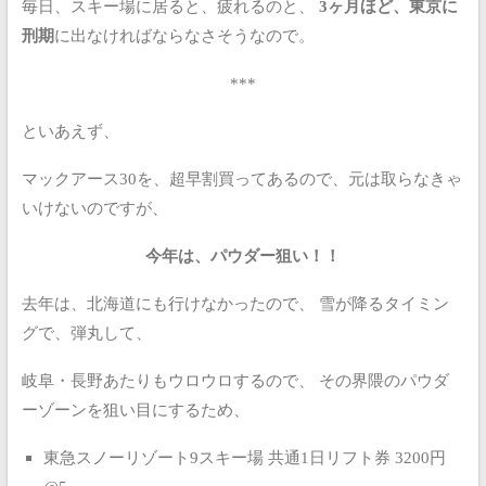
毎日、スキー場に居ると、疲れるのと、
3ヶ月ほど、東京に
刑期
に出なければならなさそうなので。
***
といあえず、
マックアース30を、超早割買ってあるので、元は取らなきゃ
いけないのですが、
今年は、パウダー狙い！！
去年は、北海道にも行けなかったので、
雪が降るタイミン
グで、弾丸して、
岐阜・長野あたりもウロウロするので、
その界隈のパウダ
ーゾーンを狙い目にするため、
東急スノーリゾート9スキー場 共通1日リフト券 3200円