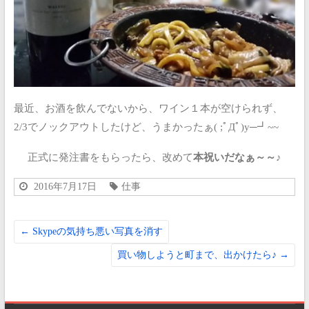
最近、お酒を飲んでないから、ワイン１本が空けられず、
2/3でノックアウトしたけど、うまかったぁ( ;ﾟДﾟ)y─┛~~
正式に発注書をもらったら、改めて
本祝いだなぁ～～♪
2016年7月17日
仕事
←
Skypeの気持ち悪い写真を消す
買い物しようと町まで、出かけたら♪
→