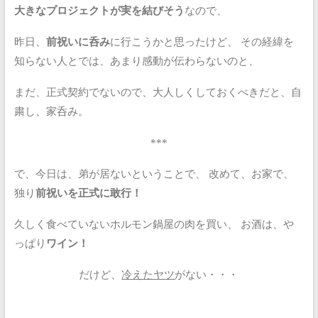
大きなプロジェクトが実を結びそう
なので、
昨日、
前祝いに呑み
に行こうかと思ったけど、
その経緯を
知らない人とでは、あまり感動が伝わらないのと、
まだ、正式契約でないので、大人しくしておくべきだと、自
粛し、家呑み。
***
で、今日は、弟が居ないということで、
改めて、お家で、
独り
前祝いを正式に敢行！
久しく食べていないホルモン鍋屋の肉を買い、
お酒は、や
っぱり
ワイン！
だけど、
冷えたヤツ
がない・・・