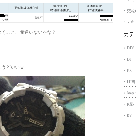
交流
マキ
つくこと、間違いないかな？
マキ
カテ
アル
DIY
折半
DJ
ょうどいいｗ
FX
IT
Jee
K塾
RV
アフ