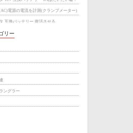
(AC)電源の電流を計測(クランプメーター)
タ 互換バッテリー 復活させる
タ 互換バッテリーが充電できない
ゴリー
ミによる輻射熱の遮断効果
屋根の断熱材
関連
p ラングラー
ィリエイト