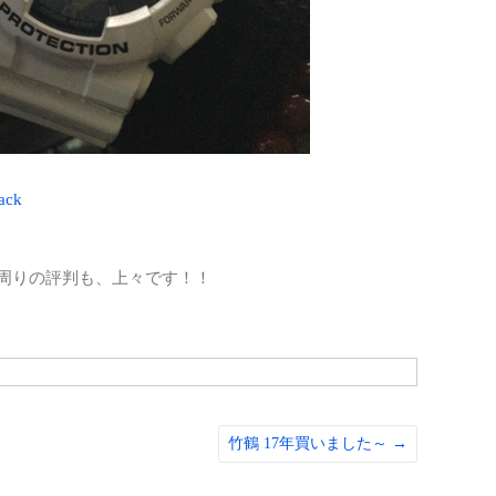
エン
キャ
キャ
コミ
スノ
ack
その
ダイ
周りの評判も、上々です！！
バイ
仕事
健康
婚活
竹鶴 17年買いました～
→
家電