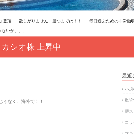
山 登頂
欲しがりません、勝つまでは！！
毎日遊ぶための非労働
ゃないが、、、
 カシオ株 上昇中
。
最近
小規
単管
じゃなく、海外で！！
薪ス
コッ
マキ