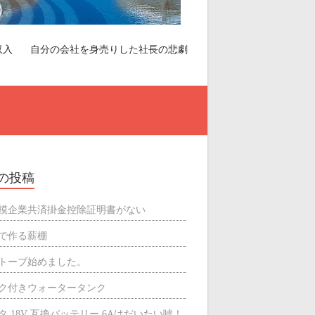
収入
自分の会社を身売りした社長の悲劇
の投稿
模企業共済掛金控除証明書がない
で作る薪棚
トーブ始めました。
ク付きウォータータンク
タ 18V 互換バッテリー 6Aはだいたい嘘！