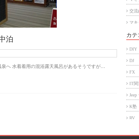
交流
マキ
マキ
カテ
車中泊
アル
DIY
折半
DJ
温泉へ 水着着用の混浴露天風呂があるそうですが…
FX
IT
Jee
K塾
RV
アフ