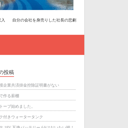
収入
自分の会社を身売りした社長の悲劇
の投稿
模企業共済掛金控除証明書がない
で作る薪棚
トーブ始めました。
ク付きウォータータンク
タ 18V 互換バッテリー 6Aはだいたい嘘！