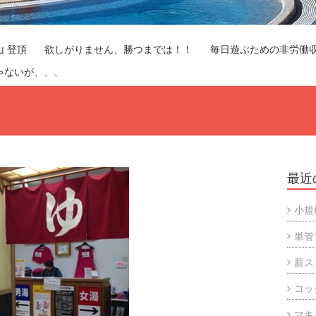
山 登頂
欲しがりません、勝つまでは！！
毎日遊ぶための非労働
ゃないが、、、
最近
小規
単管
薪ス
コッ
マキ