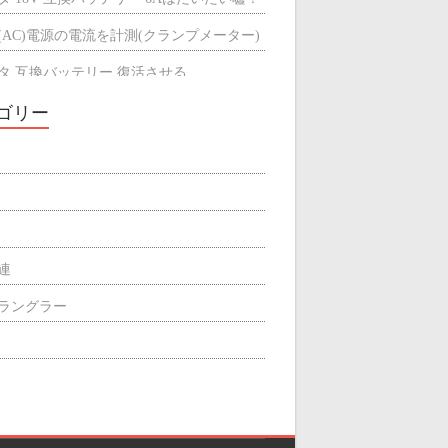
(AC)電源の電流を計測(クランプメーター)
タ 互換バッテリー 復活させる
タ 互換バッテリーが充電できない
ゴリー
ミによる輻射熱の遮断効果
屋根の断熱材
関連
p ラングラー
ィリエイト