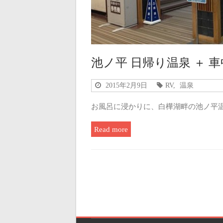
池ノ平 日帰り温泉 ＋ 
2015年2月9日
RV
,
温泉
お風呂に浸かりに、白樺湖畔の池ノ平
Read more