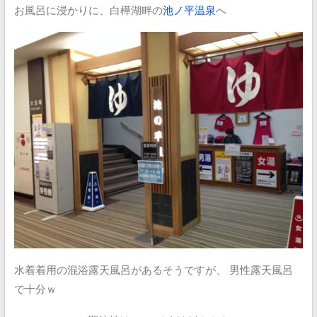
お風呂に浸かりに、白樺湖畔の
池ノ平温泉
へ
水着着用の混浴露天風呂があるそうですが、
男性露天風呂
で十分ｗ