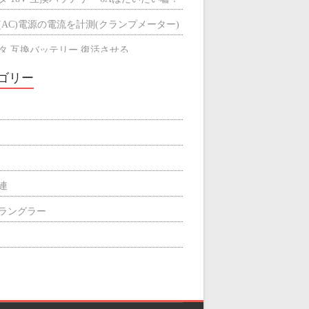
(AC)電源の電流を計測(クランプメーター)
タ 互換バッテリー 復活させる
タ 互換バッテリーが充電できない
ゴリー
ミによる輻射熱の遮断効果
屋根の断熱材
関連
p ラングラー
ィリエイト