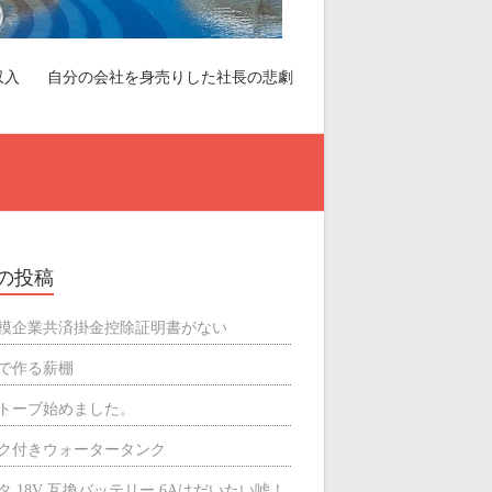
収入
自分の会社を身売りした社長の悲劇
の投稿
模企業共済掛金控除証明書がない
で作る薪棚
トーブ始めました。
ク付きウォータータンク
タ 18V 互換バッテリー 6Aはだいたい嘘！