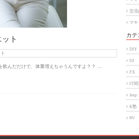
交流
マキ
マキ
カテ
エット
アル
DIY
ット
折半
DJ
を飲んだだけで、体重増えちゃうんですよ？？ …
FX
IT
Jee
K塾
RV
アフ