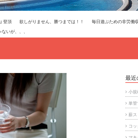
山 登頂
欲しがりません、勝つまでは！！
毎日遊ぶための非労働
ゃないが、、、
最近
小規
単管
薪ス
コッ
マキ