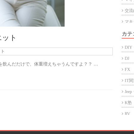
交流
マキ
マキ
カテ
エット
アル
DIY
ット
折半
DJ
を飲んだだけで、体重増えちゃうんですよ？？ …
FX
IT
Jee
K塾
RV
アフ