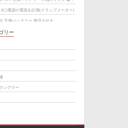
(AC)電源の電流を計測(クランプメーター)
タ 互換バッテリー 復活させる
タ 互換バッテリーが充電できない
ゴリー
ミによる輻射熱の遮断効果
屋根の断熱材
関連
p ラングラー
ィリエイト