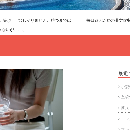
山 登頂
欲しがりません、勝つまでは！！
毎日遊ぶための非労働
ゃないが、、、
最近
小規
単管
薪ス
コッ
マキ