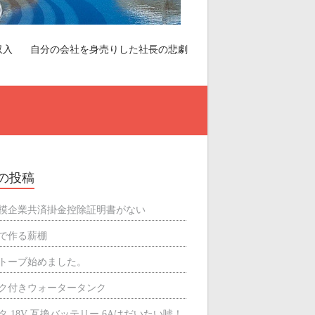
収入
自分の会社を身売りした社長の悲劇
の投稿
模企業共済掛金控除証明書がない
で作る薪棚
トーブ始めました。
ク付きウォータータンク
タ 18V 互換バッテリー 6Aはだいたい嘘！