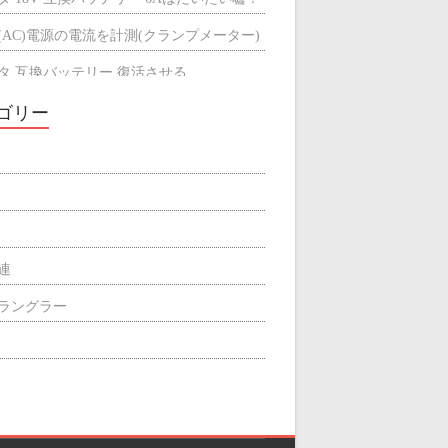
(AC)電源の電流を計測(クランプメーター)
タ 互換バッテリー 復活させる
タ 互換バッテリーが充電できない
ゴリー
ミによる輻射熱の遮断効果
屋根の断熱材
関連
p ラングラー
ィリエイト