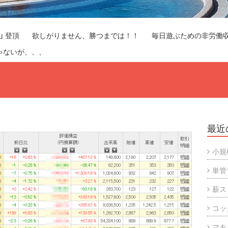
山 登頂
欲しがりません、勝つまでは！！
毎日遊ぶための非労働
ゃないが、、、
最近
小規
単管
薪ス
コッ
マキ