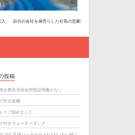
収入
自分の会社を身売りした社長の悲劇
の投稿
模企業共済掛金控除証明書がない
で作る薪棚
トーブ始めました。
ク付きウォータータンク
タ 18V 互換バッテリー 6Aはだいたい嘘！