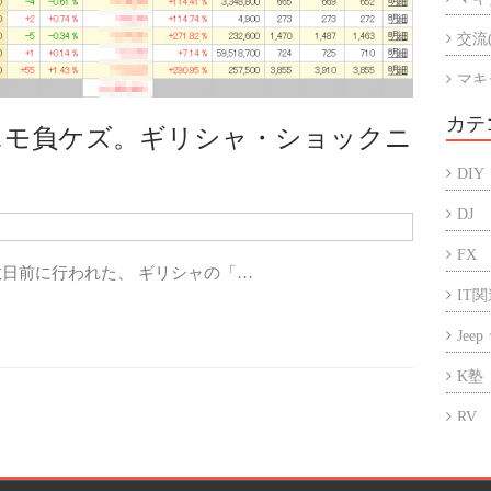
交流
マキ
マキ
カテ
ニモ負ケズ。ギリシャ・ショックニ
アル
DIY
折半
DJ
FX
日前に行われた、 ギリシャの「…
IT
Jee
K塾
RV
アフ