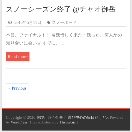
スノーシーズン終了 @チャオ御岳
2015年5月11日
スノーボード
本日、ファイナル！！ 名残惜しく来た・残った、何人かの
知り合いに会いｗ すでに、…
Read more
« Previous
Copyright © 2026
遊び、時々仕事！ 遊び中心の毎日だけど♪
. Powered
by
WordPress
. Theme: Esteem by
ThemeGrill
.