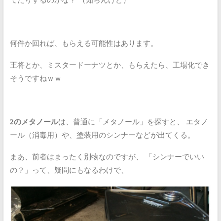
何件か回れば、もらえる可能性はあります。
王将とか、ミスタードーナツとか、もらえたら、工場化でき
そうですねｗｗ
2のメタノール
は、普通に「メタノール」を探すと、
エタノ
ール（消毒用）や、塗装用のシンナーなどが出てくる。
まあ、前者はまったく別物なのですが、
「シンナーでいい
の？」って、疑問にもなるわけで、