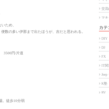
交流
）
マキ
ないため、
マキ
カテ
、便数の多い伊那まで出たほうが、吉だと思われる。
アル
DIY
折半
DJ
3500円/片道
FX
IT
Jee
K塾
RV
場。徒歩10分弱
アフ