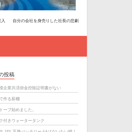
収入
自分の会社を身売りした社長の悲劇
の投稿
模企業共済掛金控除証明書がない
で作る薪棚
トーブ始めました。
ク付きウォータータンク
タ 18V 互換バッテリー 6Aはだいたい嘘！