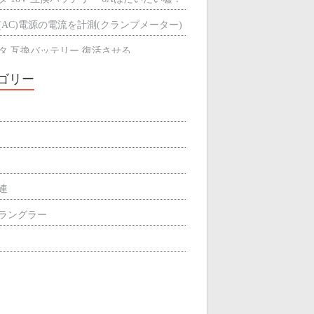
(AC)電源の電流を計測(クランプメーター)
タ 互換バッテリー 復活させる
タ 互換バッテリーが充電できない
ゴリー
ミによる輻射熱の遮断効果
屋根の断熱材
関連
p ラングラー
ィリエイト