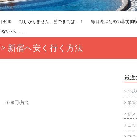
山 登頂
欲しがりません、勝つまでは！！
毎日遊ぶための非労働
ゃないが、、、
>> 新宿へ安く行く方法
最近
小規
4600円/片道
単管
薪ス
コッ
マキ