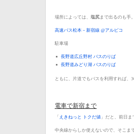
場所によっては、
塩尻
まで出るのも手
高速バス松本－新宿線 @アルピコ
駐車場
長野道広丘野村 バスのりば
長野道みどり湖 バスのりば
ともに、片道でもバスを利用すれば、30
電車で新宿まで
「
えきねっと トクだ値
」だと、前日まで
中央線からしか使えないので、そこま