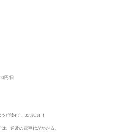
エン
キャ
。
キャ
コミ
スノ
その
ダイ
0円/日
バイ
仕事
健康
婚活
の予約で、35%OFF！
家電
では、通常の電車代がかかる。