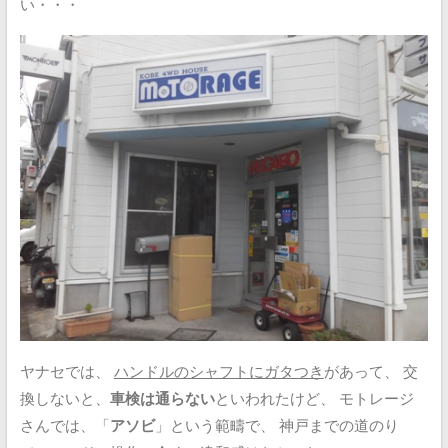
い・・・
ヤナセでは、
ハンドルのシャフトにガタつき
があって、
交
換しないと、
車検は通らない
といわれたけど、
モトレージ
さんでは、「
アソビ
」という範疇で、
神戸までの道のり