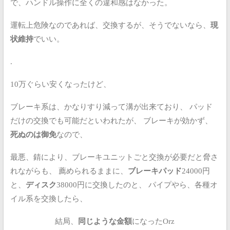
で、ハンドル操作に全くの違和感はなかった。
運転上危険なのであれば、交換するが、そうでないなら、
現
状維持
でいい。
.
10万ぐらい安くなったけど、
ブレーキ系は、かなりすり減って溝が出来ており、
パッド
だけの交換でも可能だといわれたが、
ブレーキが効かず、
死ぬのは御免
なので、
最悪、錆により、ブレーキユニットごと交換が必要だと脅さ
れながらも、
薦められるままに、
ブレーキパッド
24000円
と、
ディスク
38000円に交換したのと、
パイプやら、各種オ
イル系を交換したら、
結局、
同じような金額
になったOrz