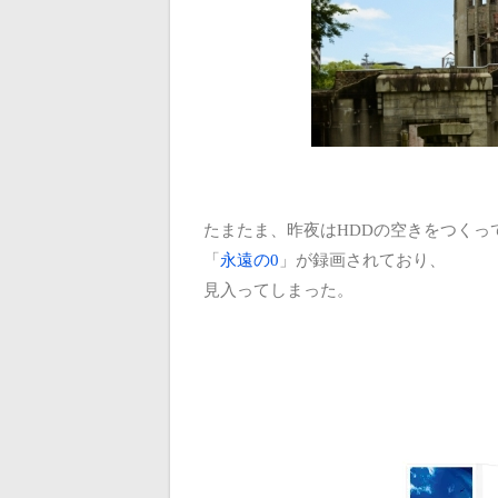
たまたま、昨夜はHDDの空きをつくっ
「
永遠の0
」が録画されており、
見入ってしまった。