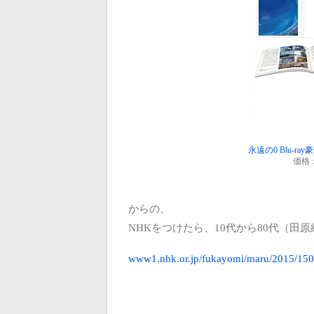
永遠の0 Blu-r
価格
からの、
NHKをつけたら、10代から80代（田
www1.nhk.or.jp/fukayomi/maru/2015/150