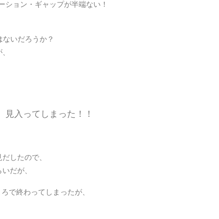
工具
レーション・ギャップが半端ない！
愛犬
投資
はないだろうか？
が、
旅行
日産
時事
株
、見入ってしまった！！
温泉
登山
見だしたので、
節税
らいだが、
経済
ところで終わってしまったが、
自転
、
資産