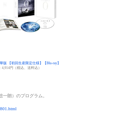
エン
キャ
キャ
コミ
スノ
その
ay豪華版 【初回生産限定仕様】【Blu-ray】
ダイ
：4,914円（税込、送料込）
バイ
仕事
原総一朗）のプログラム。
健康
801.html
婚活
家電