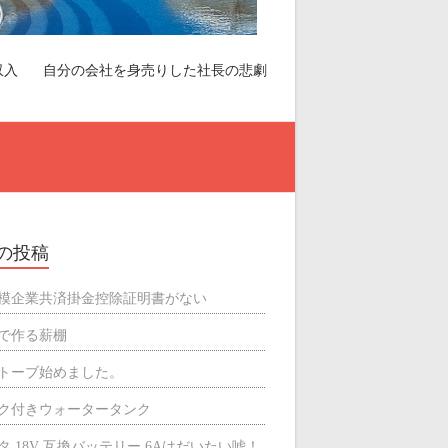
収入
自分の会社を身売りした社長の悲劇
の投稿
模企業共済掛金控除証明書がない
で作る薪棚
トーブ始めました。
ク付きウォータータンク
タ 18V 互換バッテリー 6Aはだいたい嘘！