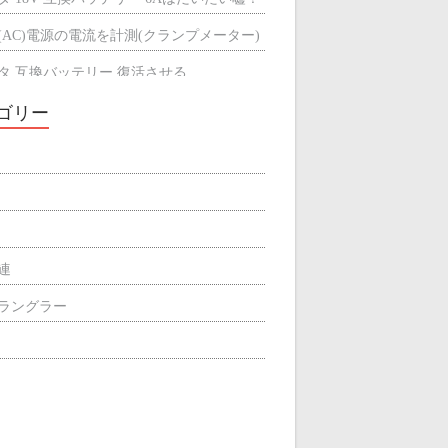
(AC)電源の電流を計測(クランプメーター)
タ 互換バッテリー 復活させる
タ 互換バッテリーが充電できない
ゴリー
ミによる輻射熱の遮断効果
屋根の断熱材
関連
p ラングラー
ィリエイト