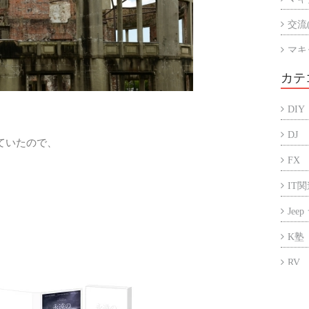
交流
マキ
マキ
カテ
アル
DIY
折半
DJ
ていたので、
FX
IT
Jee
K塾
RV
アフ