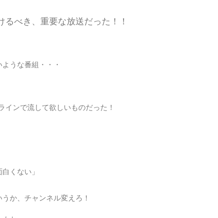
車中
けるべき、重要な放送だった！！
農業
音楽
いような番組・・・
食べ
ラインで流して欲しいものだった！
面白くない」
いうか、チャンネル変えろ！