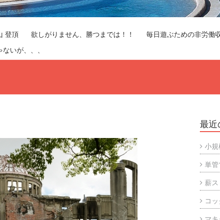
山 登頂
欲しがりません、勝つまでは！！
毎日遊ぶための非労働
ゃないが、、、
最近
小規
単管
薪ス
コッ
マキ