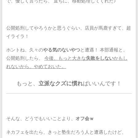
で、優しく言ったら、
直ちに、移動処理してくれた♪
公開処刑してやろうかと思うぐらい、店員が馬鹿すぎて、超
イライラ！
ホントね、久々の
やる気のないやつ
と遭遇！
本部通報と、
公開処刑したら、
今後、もっと大きな
失敗をしない
かもし
れないから、やめておいた。
もっと、
立派なクズに慣れ
ばいいんです！
そんな、どうでもいいことより、
オフ会ｗ
ネカフェを出たら、きっと塾生だろう人と遭遇したけど、