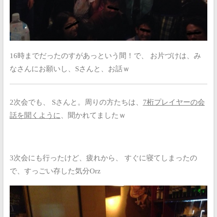
16時までだったのすがあっという間！で、
お片づけは、み
なさんにお願いし、Sさんと、お話ｗ
2次会でも、
Sさんと。周りの方たちは、
7桁プレイヤーの会
話を聞くように
、聞かれてましたｗ
3次会にも行ったけど、疲れから、
すぐに寝てしまったの
で、すっごい存した気分Orz