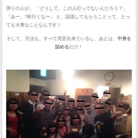
周りの人が、
「どうして、この人行ってないんだろう？」
「あー、7桁行くなー」
と、認識してもらうことって、とっ
ても大事なことなんです！
そして、方法も、すべて用意出来ているし、あとは、
中身を
詰める
だけ！