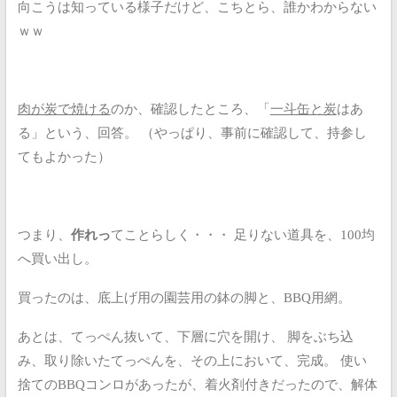
向こうは知っている様子だけど、こちとら、誰かわからない
ｗｗ
肉が炭で焼ける
のか、確認したところ、「
一斗缶と炭
はあ
る」という、回答。
（やっぱり、事前に確認して、持参し
てもよかった）
つまり、
作れっ
てことらしく・・・
足りない道具を、100均
へ買い出し。
買ったのは、底上げ用の園芸用の鉢の脚と、BBQ用網。
あとは、てっぺん抜いて、下層に穴を開け、
脚をぶち込
み、取り除いたてっぺんを、その上において、完成。
使い
捨てのBBQコンロがあったが、着火剤付きだったので、解体