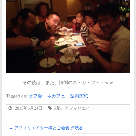
その後は、また、恒例のネ・カ・フ・ェｗｗ
Tagged on:
オフ会
ネカフェ
室内BBQ
2015年6月24日
K塾
,
アフィリエイト
←
アフィリエイター様とご会食 @渋谷