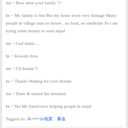
me >
How were your family ??
he >
My family is fine
But my home town very damage
Many
people in village area no house , no food, no medicine
So i am
trying some money to send nepal
me >
God damn…
he >
Kowaiii desu
me >
I’ll donate !!
he >
Thanks
Waiting for your donate
me >
Done & shared the donation
he >
Yes
My friend now helping people in nepal
Tagged on:
ネパール地震
募金