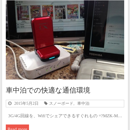
車中泊での快適な通信環境
2015年5月2日
スノーボード
,
車中泊
3G/4G回線を、Wifiでシェアできるすぐれもの =?MZK-M…
Read more