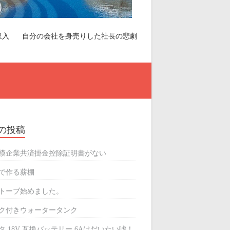
収入
自分の会社を身売りした社長の悲劇
の投稿
模企業共済掛金控除証明書がない
で作る薪棚
トーブ始めました。
ク付きウォータータンク
タ 18V 互換バッテリー 6Aはだいたい嘘！