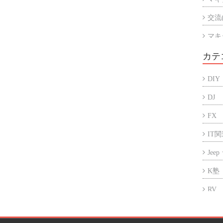
交流
マキ
マキ
カテ
アル
DIY
折半
DJ
FX
IT
Jee
K塾
RV
アフ