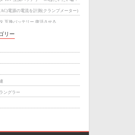
(AC)電源の電流を計測(クランプメーター)
タ 互換バッテリー 復活させる
タ 互換バッテリーが充電できない
ゴリー
ミによる輻射熱の遮断効果
屋根の断熱材
関連
p ラングラー
ィリエイト