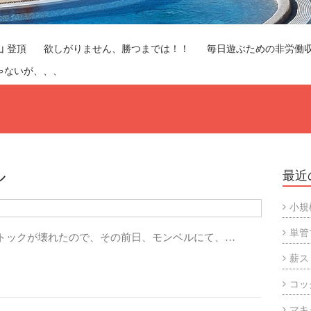
山 登頂
欲しがりません、勝つまでは！！
毎日遊ぶための非労働
ゃないが、、、
ル
最近
小規
単管
ストックが壊れたので、その前日、モンベルにて、…
薪ス
コッ
マキ