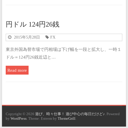
円ドル 124円26銭
2015年5月28日
FX
東京外国為替市場で円相場は下げ幅を一段と拡大し、一時１
ドル＝124円26銭近辺と…
Read more
Copyright © 2026
遊び、時々仕事！ 遊び中心の毎日だけど♪
. Powered
by
WordPress
. Theme: Esteem by
ThemeGrill
.