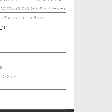
(AC)電源の電流を計測(クランプメーター)
タ 互換バッテリー 復活させる
タ 互換バッテリーが充電できない
ゴリー
ミによる輻射熱の遮断効果
屋根の断熱材
関連
p ラングラー
ィリエイト