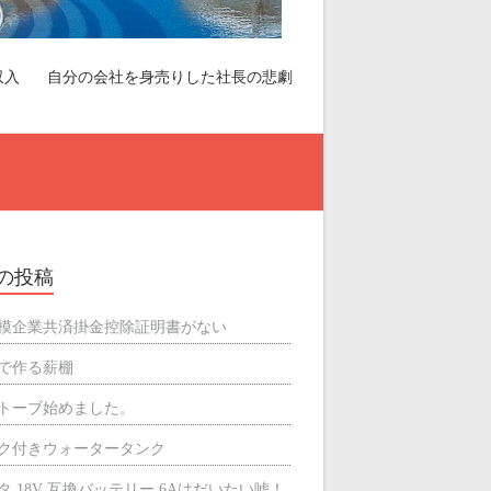
収入
自分の会社を身売りした社長の悲劇
の投稿
模企業共済掛金控除証明書がない
で作る薪棚
トーブ始めました。
ク付きウォータータンク
タ 18V 互換バッテリー 6Aはだいたい嘘！