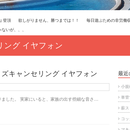
山 登頂
欲しがりません、勝つまでは！！
毎日遊ぶための非労働
ゃないが、、、
セリング イヤフォン
ノイズキャンセリング イヤフォン
最近
小規
単管
りました。 実家にいると、家族の出す些細な音さ…
薪ス
コッ
マキ