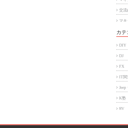
交流
マキ
マキ
カテ
アル
DIY
折半
DJ
FX
IT
Jee
K塾
RV
アフ