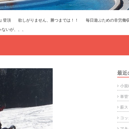
山 登頂
欲しがりません、勝つまでは！！
毎日遊ぶための非労働
ゃないが、、、
最近
小規
単管
薪ス
コッ
マキ