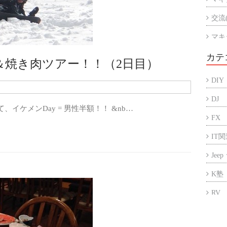
交流
マキ
マキ
カテ
＆焼き肉ツアー！！（2日目）
アル
DIY
折半
DJ
イケメンDay = 男性半額！！ &nb…
FX
IT
Jee
K塾
RV
アフ