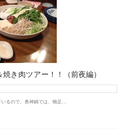
エン
キャ
キャ
コミ
スノ
その
ダイ
＆焼き肉ツアー！！（前夜編）
バイ
仕事
っているので、奥神鍋では、物足…
健康
婚活
家電