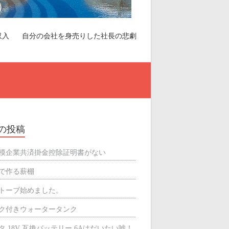
収入
自分の会社を身売りした社長の悲劇
の投稿
模企業共済掛金控除証明書がない
で作る薪棚
トーブ始めました。
ク付きウォータータンク
タ 18V 互換バッテリー 6Aはだいたい嘘！