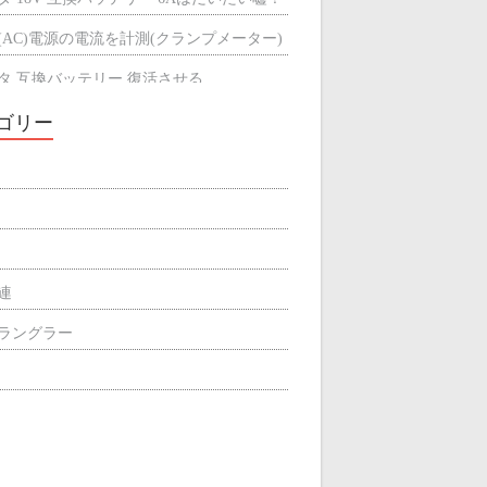
(AC)電源の電流を計測(クランプメーター)
タ 互換バッテリー 復活させる
タ 互換バッテリーが充電できない
ゴリー
ミによる輻射熱の遮断効果
屋根の断熱材
関連
p ラングラー
ィリエイト