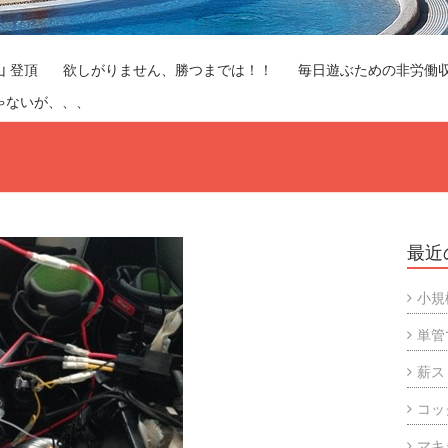
山 登頂
欲しがりません、勝つまでは！！
毎日遊ぶための非労働
ゃないが、、、
最近
小規
単管
薪ス
コッ
マキ