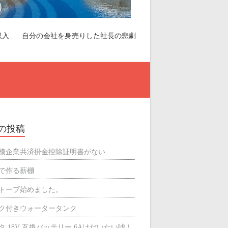
収入
自分の会社を身売りした社長の悲劇
の投稿
模企業共済掛金控除証明書がない
で作る薪棚
トーブ始めました。
ク付きウォータータンク
タ 18V 互換バッテリー 6Aはだいたい嘘！