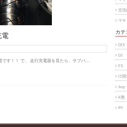
交流
マキ
マキ
カテ
充電
アル
DIY
折半
DJ
題です！！ で、 走行充電器を見たら、サブバ…
FX
IT
Jee
K塾
RV
アフ