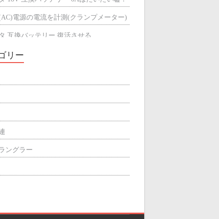
(AC)電源の電流を計測(クランプメーター)
タ 互換バッテリー 復活させる
タ 互換バッテリーが充電できない
ゴリー
ミによる輻射熱の遮断効果
屋根の断熱材
関連
p ラングラー
ィリエイト