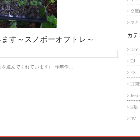
交流
マキ
マキ
カテ
います～スノボーオフトレ～
アル
DIY
折半
DJ
を運んでくれています♪ 昨年作…
FX
IT
Jee
K塾
RV
アフ