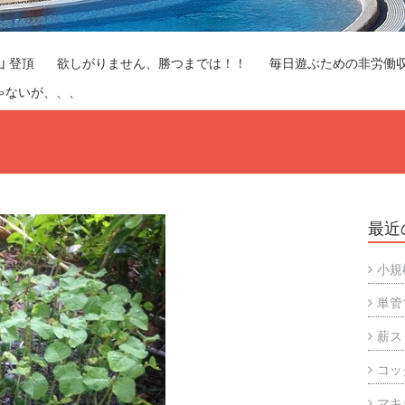
山 登頂
欲しがりません、勝つまでは！！
毎日遊ぶための非労働
ゃないが、、、
最近
小規
単管
薪ス
コッ
マキ