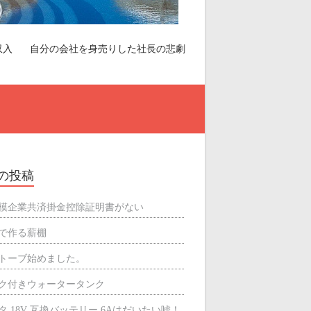
収入
自分の会社を身売りした社長の悲劇
の投稿
模企業共済掛金控除証明書がない
で作る薪棚
トーブ始めました。
ク付きウォータータンク
タ 18V 互換バッテリー 6Aはだいたい嘘！