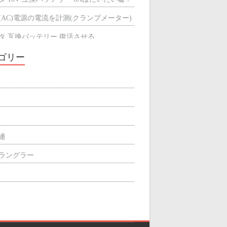
(AC)電源の電流を計測(クランプメーター)
タ 互換バッテリー 復活させる
タ 互換バッテリーが充電できない
ゴリー
ミによる輻射熱の遮断効果
屋根の断熱材
関連
p ラングラー
ィリエイト