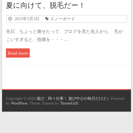
夏に向けて、脱毛だー！
2015年5月3日
スノーボード
先日、ちょっと痩せたって、ブログを見た友人から、 毛が
こいすぎると、指摘を・・・…
Read more
Copyright © 2026
遊び、時々仕事！ 遊び中心の毎日だけど♪
. Powered
by
WordPress
. Theme: Esteem by
ThemeGrill
.