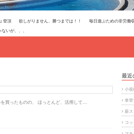
山 登頂
欲しがりません、勝つまでは！！
毎日遊ぶための非労働
ゃないが、、、
最近
小規
単管
leを買ったものの、 ほっとんど、活用して…
薪ス
コッ
マキ