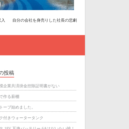
収入
自分の会社を身売りした社長の悲劇
の投稿
模企業共済掛金控除証明書がない
で作る薪棚
トーブ始めました。
ク付きウォータータンク
タ 18V 互換バッテリー 6Aはだいたい嘘！