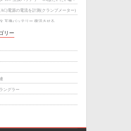
(AC)電源の電流を計測(クランプメーター)
タ 互換バッテリー 復活させる
タ 互換バッテリーが充電できない
ゴリー
ミによる輻射熱の遮断効果
屋根の断熱材
関連
p ラングラー
ィリエイト