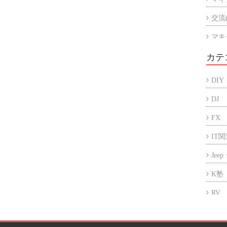
交流
マキ
マキ
カテ
アル
DIY
折半
DJ
FX
IT
Jee
K塾
RV
アフ