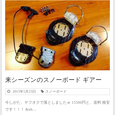
来シーズンのスノーボード ギアー
2015年5月23日
スノーボード
今しがた、ヤフオクで落としましたｗ 15500円と、送料 格安
です！！！ &nb…