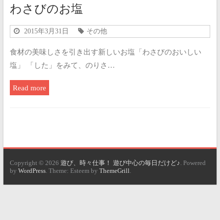
わさびのお塩
2015年3月31日
その他
食材の美味しさを引き出す新しいお塩「わさびのおいしい
塩」 「した」をみて、のりさ…
Read more
Copyright © 2026
遊び、時々仕事！ 遊び中心の毎日だけど♪
. Powered
by
WordPress
. Theme: Esteem by
ThemeGrill
.