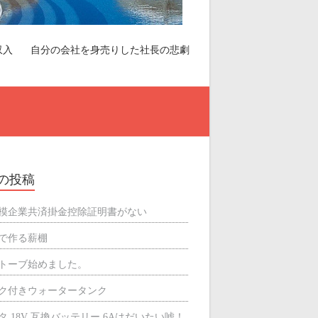
収入
自分の会社を身売りした社長の悲劇
の投稿
模企業共済掛金控除証明書がない
で作る薪棚
トーブ始めました。
ク付きウォータータンク
タ 18V 互換バッテリー 6Aはだいたい嘘！