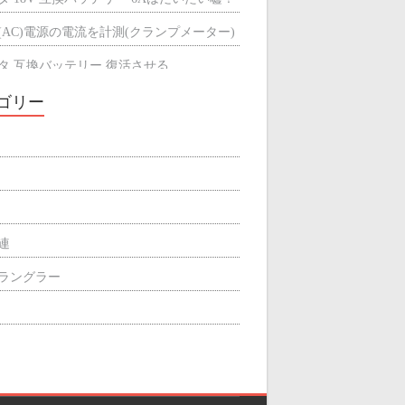
(AC)電源の電流を計測(クランプメーター)
タ 互換バッテリー 復活させる
タ 互換バッテリーが充電できない
ゴリー
ミによる輻射熱の遮断効果
屋根の断熱材
関連
p ラングラー
ィリエイト