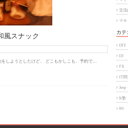
交流
マキ
マキ
カテ
昭和風スナック
アル
DIY
折半
DJ
約をしようとしたけど、 どこもかしこも、予約で…
FX
IT
Jee
K塾
RV
アフ