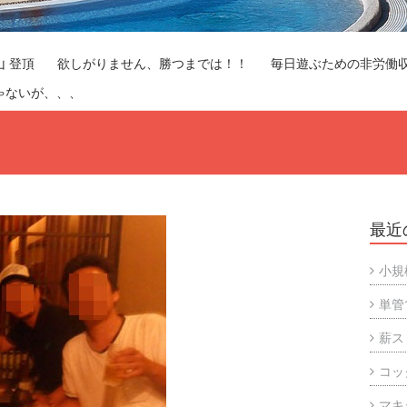
山 登頂
欲しがりません、勝つまでは！！
毎日遊ぶための非労働
ゃないが、、、
最近
小規
単管
薪ス
コッ
マキ