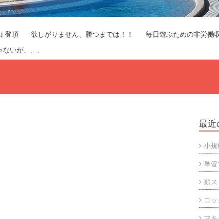
山 登頂
欲しがりません、勝つまでは！！
毎日遊ぶための非労働
ゃないが、、、
最近
小規
単管
薪ス
コッ
マキ