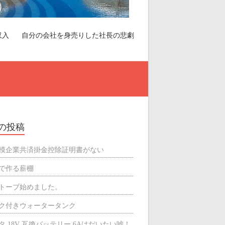
収入
自分の会社を身売りした社長の悲劇
の投稿
模企業共済掛金控除証明書がない
で作る薪棚
トーブ始めました。
ク付きウォータータンク
タ 18V 互換バッテリー 6Aはだいたい嘘！