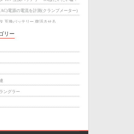
(AC)電源の電流を計測(クランプメーター)
タ 互換バッテリー 復活させる
タ 互換バッテリーが充電できない
ゴリー
ミによる輻射熱の遮断効果
屋根の断熱材
関連
p ラングラー
ィリエイト