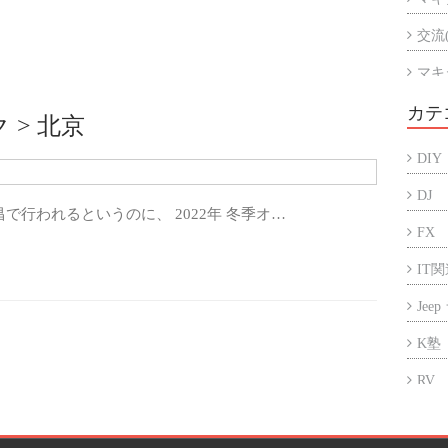
交流
マキ
マキ
カテ
 > 北京
アル
DIY
折半
DJ
で行われるというのに、 2022年 冬季オ…
FX
IT
Jee
K塾
RV
アフ