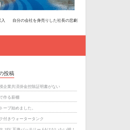
収入
自分の会社を身売りした社長の悲劇
の投稿
模企業共済掛金控除証明書がない
で作る薪棚
トーブ始めました。
ク付きウォータータンク
タ 18V 互換バッテリー 6Aはだいたい嘘！