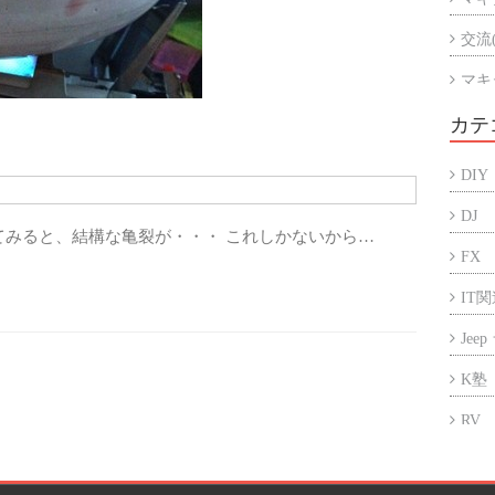
交流
マキ
マキ
カテ
アル
DIY
折半
DJ
てみると、結構な亀裂が・・・ これしかないから…
FX
IT
Jee
K塾
RV
アフ