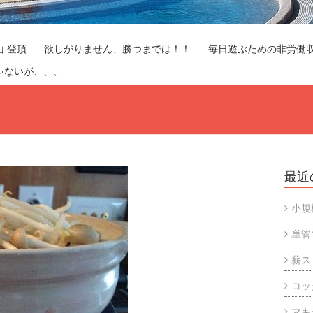
山 登頂
欲しがりません、勝つまでは！！
毎日遊ぶための非労働
ゃないが、、、
最近
小規
単管
薪ス
コッ
マキ