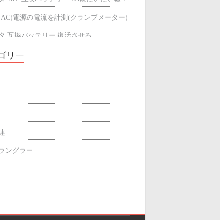
(AC)電源の電流を計測(クランプメーター)
タ 互換バッテリー 復活させる
タ 互換バッテリーが充電できない
ゴリー
ミによる輻射熱の遮断効果
屋根の断熱材
関連
p ラングラー
ィリエイト