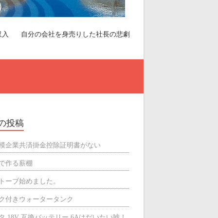
収入
自分の会社を身売りした社長の悲劇
の投稿
模企業共済掛金控除証明書がない
で作る薪棚
トーブ始めました。
ク付きウォータータンク
タ 18V 互換バッテリー 6Aはだいたい嘘！