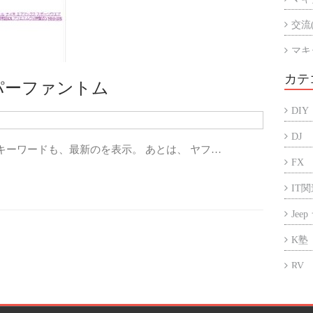
交流
マキ
マキ
カテ
パーファントム
アル
DIY
折半
DJ
キーワードも、最新のを表示。 あとは、 ヤフ…
FX
IT
Jee
K塾
RV
アフ