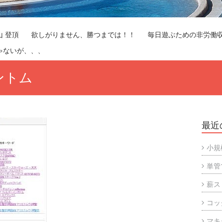
山 登頂
欲しがりません、勝つまでは！！
毎日遊ぶための非労働
ゃないが、、、
ントム
最近
小規
単管
薪ス
コッ
マキ