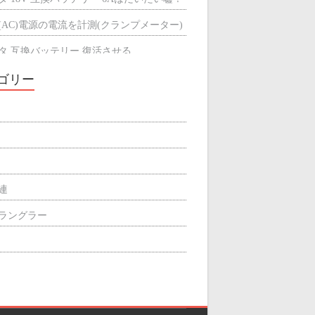
(AC)電源の電流を計測(クランプメーター)
タ 互換バッテリー 復活させる
タ 互換バッテリーが充電できない
ゴリー
ミによる輻射熱の遮断効果
屋根の断熱材
関連
p ラングラー
ィリエイト