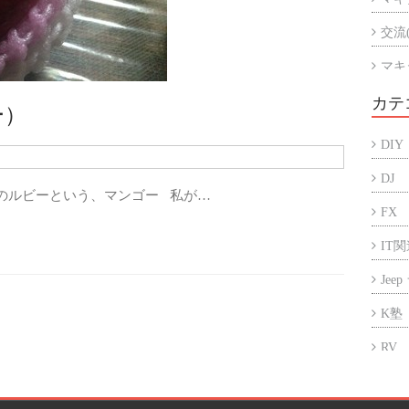
交流
マキ
マキ
カテ
ー）
アル
DIY
折半
DJ
のルビーという、マンゴー 私が…
FX
IT
Jee
K塾
RV
アフ