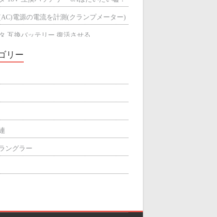
(AC)電源の電流を計測(クランプメーター)
タ 互換バッテリー 復活させる
タ 互換バッテリーが充電できない
ゴリー
ミによる輻射熱の遮断効果
屋根の断熱材
関連
p ラングラー
ィリエイト