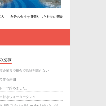
収入
自分の会社を身売りした社長の悲劇
の投稿
模企業共済掛金控除証明書がない
で作る薪棚
トーブ始めました。
ク付きウォータータンク
タ 18V 互換バッテリー 6Aはだいたい嘘！