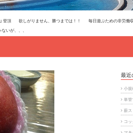
山 登頂
欲しがりません、勝つまでは！！
毎日遊ぶための非労働
ゃないが、、、
最近
小規
単管
薪ス
コッ
マキ