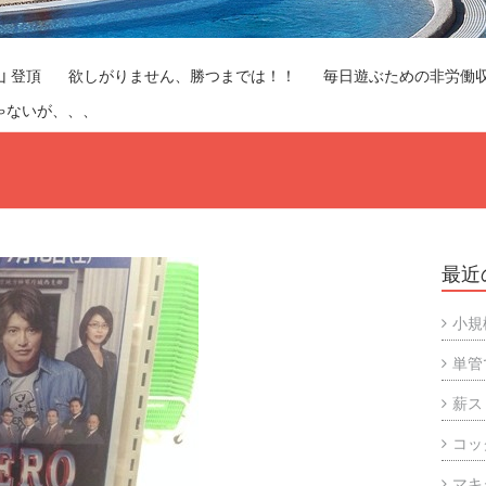
山 登頂
欲しがりません、勝つまでは！！
毎日遊ぶための非労働
ゃないが、、、
最近
小規
単管
薪ス
コッ
マキ