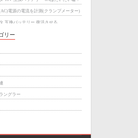
(AC)電源の電流を計測(クランプメーター)
タ 互換バッテリー 復活させる
タ 互換バッテリーが充電できない
ゴリー
ミによる輻射熱の遮断効果
屋根の断熱材
関連
p ラングラー
ィリエイト