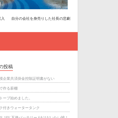
収入
自分の会社を身売りした社長の悲劇
の投稿
模企業共済掛金控除証明書がない
で作る薪棚
トーブ始めました。
ク付きウォータータンク
タ 18V 互換バッテリー 6Aはだいたい嘘！