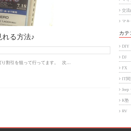
交流
マキ
マキ
カテ
れる方法♪
アル
DIY
折半
DJ
ぱり割引を狙って行ってます。 次…
FX
IT
Jee
K塾
RV
アフ