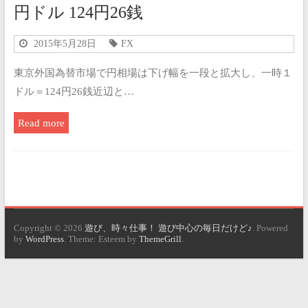
円ドル 124円26銭
2015年5月28日
FX
東京外国為替市場で円相場は下げ幅を一段と拡大し、一時１
ドル＝124円26銭近辺と…
Read more
Copyright © 2026
遊び、時々仕事！ 遊び中心の毎日だけど♪
. Powered
by
WordPress
. Theme: Esteem by
ThemeGrill
.