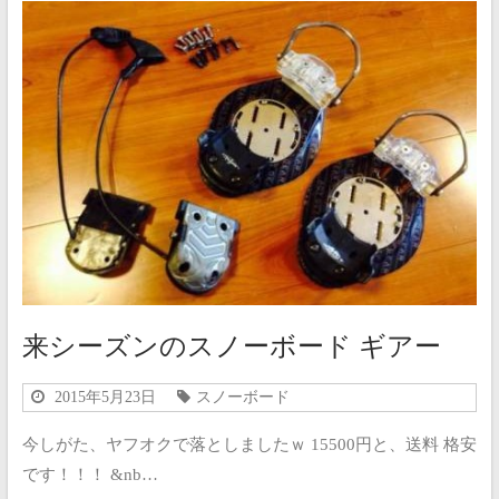
来シーズンのスノーボード ギアー
2015年5月23日
スノーボード
今しがた、ヤフオクで落としましたｗ 15500円と、送料 格安
です！！！ &nb…