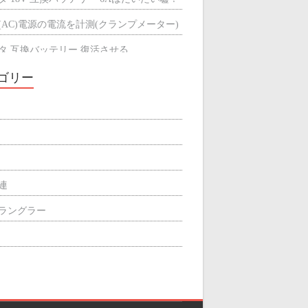
(AC)電源の電流を計測(クランプメーター)
タ 互換バッテリー 復活させる
タ 互換バッテリーが充電できない
ゴリー
ミによる輻射熱の遮断効果
屋根の断熱材
関連
p ラングラー
ィリエイト