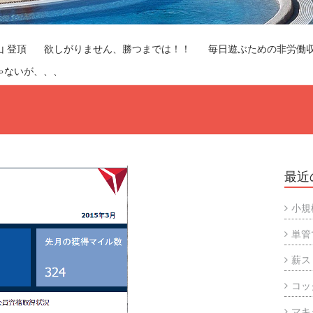
山 登頂
欲しがりません、勝つまでは！！
毎日遊ぶための非労働
ゃないが、、、
最近
小規
単管
薪ス
コッ
マキ