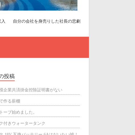
収入
自分の会社を身売りした社長の悲劇
の投稿
模企業共済掛金控除証明書がない
で作る薪棚
トーブ始めました。
ク付きウォータータンク
タ 18V 互換バッテリー 6Aはだいたい嘘！