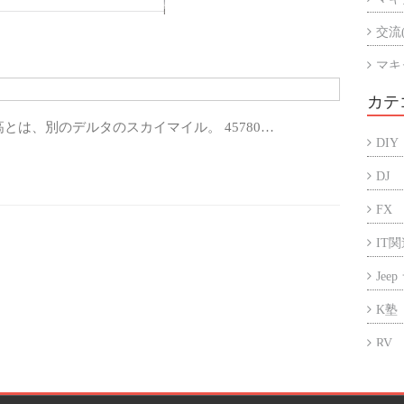
交流
マキ
マキ
カテ
は、別のデルタのスカイマイル。 45780…
アル
DIY
折半
DJ
FX
IT
Jee
K塾
RV
アフ