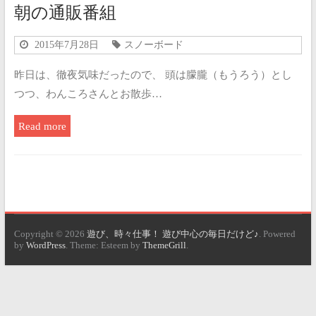
朝の通販番組
2015年7月28日
スノーボード
昨日は、徹夜気味だったので、 頭は朦朧（もうろう）とし
つつ、わんころさんとお散歩…
Read more
Copyright © 2026
遊び、時々仕事！ 遊び中心の毎日だけど♪
. Powered
by
WordPress
. Theme: Esteem by
ThemeGrill
.