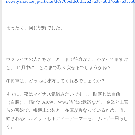
news.yahoo.co.jp/articles/dc976befdc6d12e27a084a8d76ab7e05e5
まったく、同じ視野でした。
ウクライナの人たちが、どこまで許容かに、かかってますけ
ど、
11月中に、どこまで取り戻せるでしょうかね？
冬将軍は、どっちに味方してくれるでしょうか？
すでに、夜はマイナス気温みたいですし、
防寒具は自前
（自腹）、錆びたAKや、WW2時代の武器など、
企業と上官
らの密約で、帳簿上の数と、在庫が異なっているため、
配
給されるヘルメットもボディーアーマーも、サバゲー用らし
く。