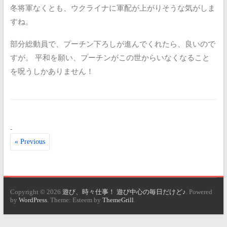
冬将軍なくとも、ウクライナに軍配が上がりそうな気がしま
すね。
部分総動員で、プーチン下ろしが進んでくれたら、良いので
すが。
平和を願い、プーチンがこの世からいなくなること
を呪うしかありません！
-
« Previous
Copyright © 2026
遊び、時々仕事！ 遊び中心の毎日だけど♪
. Powered
by
WordPress
. Theme: Esteem by
ThemeGrill
.