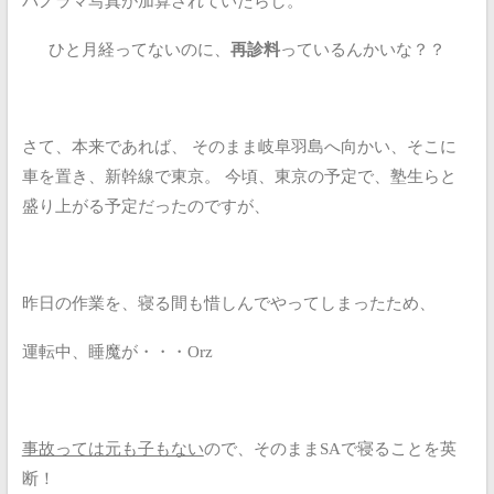
パノラマ写真が加算されていたらし。
ひと月経ってないのに、
再診料
っているんかいな？？
さて、本来であれば、
そのまま岐阜羽島へ向かい、そこに
車を置き、新幹線で東京。
今頃、東京の予定で、塾生らと
盛り上がる予定だったのですが、
昨日の作業を、寝る間も惜しんでやってしまったため、
運転中、睡魔が・・・Orz
事故っては元も子もない
ので、そのままSAで寝ることを英
断！