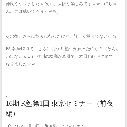
仲良くなりましたｗ
次回、大阪が楽しみですｗｗ
（Tちゃ
ん、実は稼いでるぅ～ｗｗ）
その後、さらに飲みに行ったけど、詳しく覚えてないっｍ
PS.
執筆時点で、さらに跳ね！
塾生が買ったのか？（そんな
わけないｗｗ）
欧州の株高が牽引で、本日1500%にまで、
なりましたｗｗ
-
16期 K塾第1回 東京セミナー（前夜
編）
2015年7月18日
K塾
,
アフィリエイト