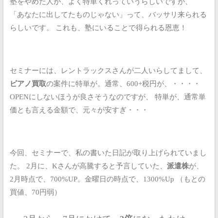
塾をやめた人が、よく特単くれっていうらしいですが、
「あなたに出してたものじゃない」って、バッサリ来られる
らしいです。
これも、塾にいることで得られる恩恵！
セミナーには、レントラックスさんが二人いらしてまして、
ピアノ買取
の案件に特単が。通常、600+税円が、・・・・
OPENにしないほうが良さそうなのですが、
特単が、通常単
価とも言える金額で、元々が安すぎ・・・
今回、セミナーで、私の書いた日記が取り上げられていまし
た。
2月に、Kさんが高騰すると予言していた、
派遣株
が、
2月時点で、700%UP。金曜日の時点で、1300%Up
（もとの
買値、70円弱）