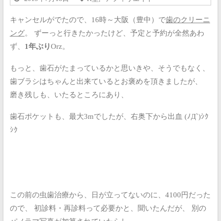
キャンセルがでたので、16時～大阪（豊中）で
歯のクリーニ
ング
。
ずーっと行きたかったけど、予定と予約が全然あわ
ず、
1年ぶり
Orz。
もっと、歯石がたまっているかと思いきや、そうでもなく、
歯ブラシはちゃんと出来ているとお褒めを頂きましたが、
磨き残しも、いたるところにあり、
歯石ポケットも、最大3mでしたが、右奥下から出血 (ﾉД`)ｼｸ
ｼｸ
この前の虫歯治療から、日が立ってないのに、4100円だった
ので、
初診料・再診料って必要かと、聞いたんだが、
別の