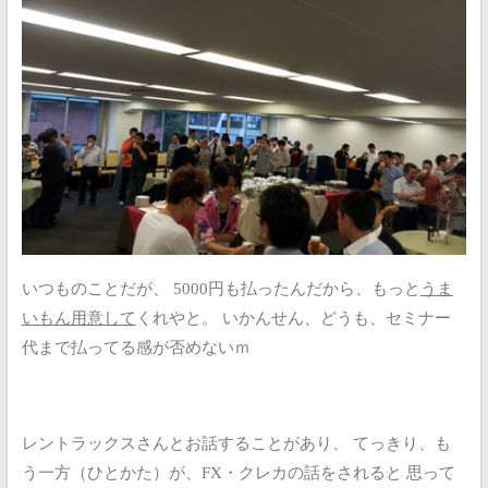
いつものことだが、
5000円も払ったんだから、もっと
うま
いもん用意して
くれやと。
いかんせん、どうも、セミナー
代まで払ってる感が否めないｍ
レントラックスさんとお話することがあり、
てっきり、も
う一方（ひとかた）が、FX・クレカの話をされると
思って