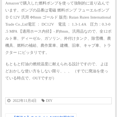
Amazonで購入した燃料ポンプを使って強制的に送り込んで
います。ポンプの品番は電磁 燃料ポンプ フューエルポンプ
ＤＣ12V 汎用 Φ8mm ゴールド
販売: Ruian Ruien International
Trade Co.,Ltd電圧 ： DC12V 電流 ： 1.3-1.4A 圧力：0.3-0
.5 MPA
【適用ホース内径】- 約8mm。汎用品なので、全12ボ
ルト車、ディーゼル、ガソリン、外付けタンク、除雪機、農
機具、燃料の補給、農作業車、建機、旧車、キャブ車、トラ
クター にピッタリです。
もともと灯油の燃焼温度に耐えられる設計ですので、
よほ
どおかしな使い方をしない限り、、、
（すでに廃油を使っ
ている時点で、OUTですが）
2022年11月4日
DIY